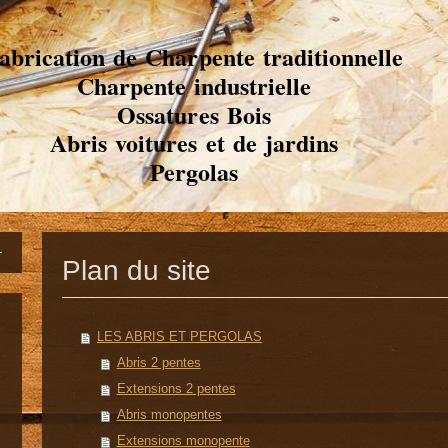
abrication de Charpente traditionnelle
Charpente industrielle
Ossatures Bois
Abris voitures et de jardins
Pergolas
Plan du site
LES ABRIS ET PERGOLAS
Abris 2 pentes
Extensions 2 pentes
Abris monopentes
Extensions monopente