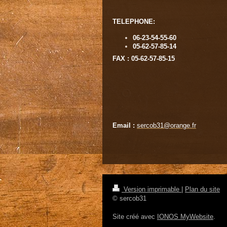
TELEPHONE:
06-23-54-55-60
05-62-57-85-14
FAX : 05-62-57-85-15
Email :
sercob31@orange.fr
Version imprimable
|
Plan du site
© sercob31
Site créé avec
IONOS MyWebsite
.