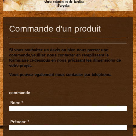
Abris voitures et de jardins
Pergolas
Commande d'un produit
Si vous souhaitez un devis ou bien nous passer une
commande,veuillez nous contacter en remplissant le
formulaire ci-dessous en nous précisant les dimensions de
votre projet.
Vous pouvez egalement nous contacter par telephone.
commande
Nom:
*
Prénom:
*